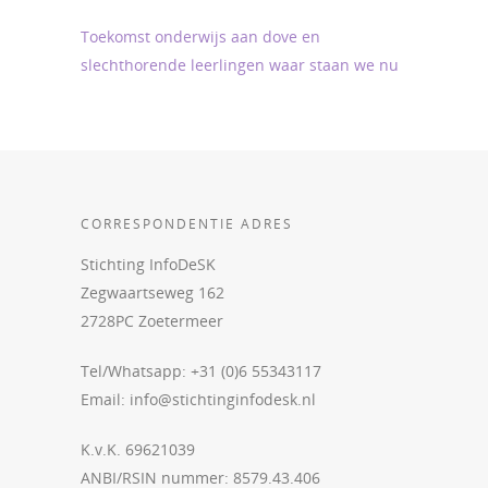
Toekomst onderwijs aan dove en
slechthorende leerlingen waar staan we nu
CORRESPONDENTIE ADRES
Stichting InfoDeSK
Zegwaartseweg 162
2728PC Zoetermeer
Tel/Whatsapp: +31 (0)6 55343117
Email:
info@stichtinginfodesk.nl
K.v.K. 69621039
ANBI/RSIN nummer: 8579.43.406