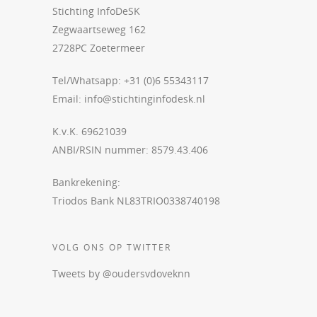
Stichting InfoDeSK
Zegwaartseweg 162
2728PC Zoetermeer
Tel/Whatsapp: +31 (0)6 55343117
Email:
info@stichtinginfodesk.nl
K.v.K. 69621039
ANBI/RSIN nummer: 8579.43.406
Bankrekening:
Triodos Bank NL83TRIO0338740198
VOLG ONS OP TWITTER
Tweets by @oudersvdoveknn