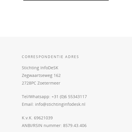
CORRESPONDENTIE ADRES
Stichting InfoDeSK
Zegwaartseweg 162
2728PC Zoetermeer
Tel/Whatsapp: +31 (0)6 55343117
Email:
info@stichtinginfodesk.nl
K.v.K. 69621039
ANBI/RSIN nummer: 8579.43.406