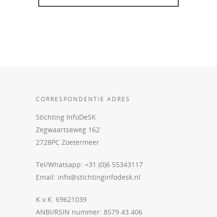
CORRESPONDENTIE ADRES
Stichting InfoDeSK
Zegwaartseweg 162
2728PC Zoetermeer
Tel/Whatsapp: +31 (0)6 55343117
Email:
info@stichtinginfodesk.nl
K.v.K. 69621039
ANBI/RSIN nummer: 8579.43.406