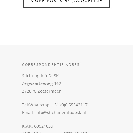
MORE POSTS BY JACQUELINE
CORRESPONDENTIE ADRES
Stichting InfoDeSK
Zegwaartseweg 162
2728PC Zoetermeer
Tel/Whatsapp: +31 (0)6 55343117
Email:
info@stichtinginfodesk.nl
K.v.K. 69621039