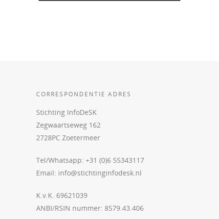
CORRESPONDENTIE ADRES
Stichting InfoDeSK
Zegwaartseweg 162
2728PC Zoetermeer
Tel/Whatsapp: +31 (0)6 55343117
Email:
info@stichtinginfodesk.nl
K.v.K. 69621039
ANBI/RSIN nummer: 8579.43.406