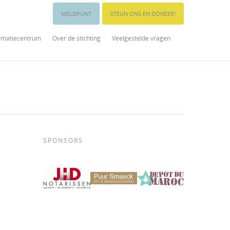
MELDPUNT
STEUN ONS EN DONEER!
rmatiecentrum
Over de stichting
Veelgestelde vragen
SPONSORS