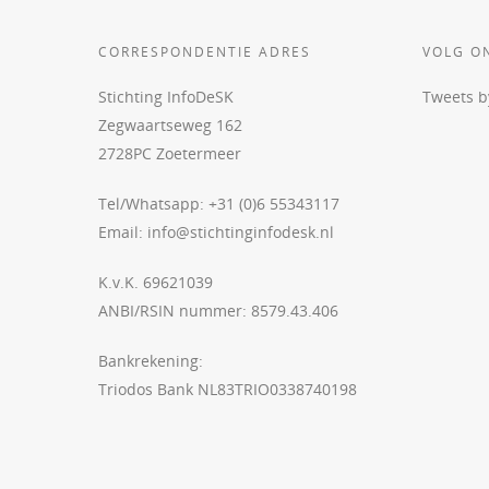
CORRESPONDENTIE ADRES
VOLG O
Stichting InfoDeSK
Tweets 
Zegwaartseweg 162
2728PC Zoetermeer
Tel/Whatsapp: +31 (0)6 55343117
Email:
info@stichtinginfodesk.nl
K.v.K. 69621039
ANBI/RSIN nummer: 8579.43.406
Bankrekening:
Triodos Bank NL83TRIO0338740198