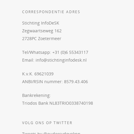
CORRESPONDENTIE ADRES
Stichting InfoDeSK
Zegwaartseweg 162
2728PC Zoetermeer
Tel/Whatsapp: +31 (0)6 55343117
Email:
info@stichtinginfodesk.nl
K.v.K. 69621039
ANBI/RSIN nummer: 8579.43.406
Bankrekening:
Triodos Bank NL83TRIO0338740198
VOLG ONS OP TWITTER
Tweets by @oudersvdoveknn