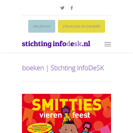
MELDPUNT
STEUN ONS EN DONEER!
boeken | Stichting InfoDeSK