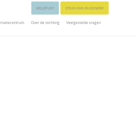
MELDPUNT
STEUN ONS EN DONEER!
rmatiecentrum
Over de stichting
Veelgestelde vragen