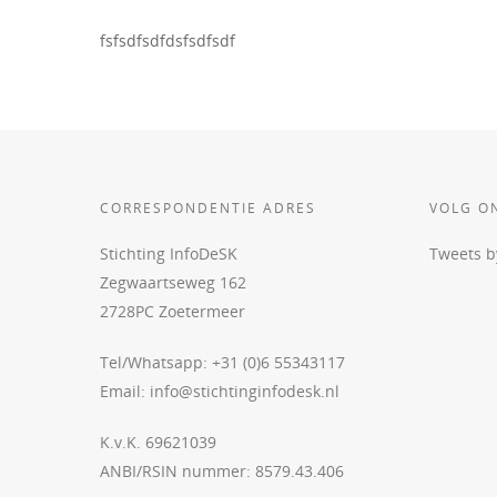
fsfsdfsdfdsfsdfsdf
CORRESPONDENTIE ADRES
VOLG O
Stichting InfoDeSK
Tweets 
Zegwaartseweg 162
2728PC Zoetermeer
Tel/Whatsapp: +31 (0)6 55343117
Email:
info@stichtinginfodesk.nl
K.v.K. 69621039
ANBI/RSIN nummer: 8579.43.406