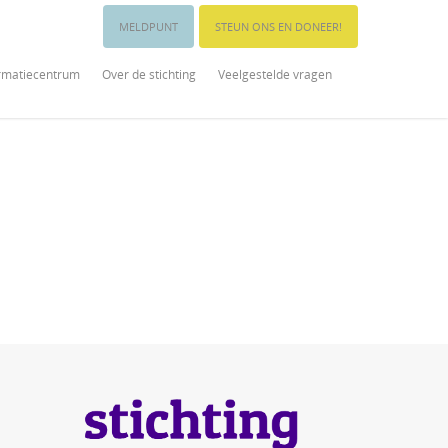
MELDPUNT
STEUN ONS EN DONEER!
rmatiecentrum
Over de stichting
Veelgestelde vragen