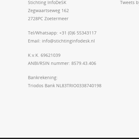
Stichting InfoDeSK
Tweets 
Zegwaartseweg 162
2728PC Zoetermeer
Tel/Whatsapp: +31 (0)6 55343117
Email:
info@stichtinginfodesk.nl
K.v.K. 69621039
ANBI/RSIN nummer: 8579.43.406
Bankrekening:
Triodos Bank NL83TRIO0338740198