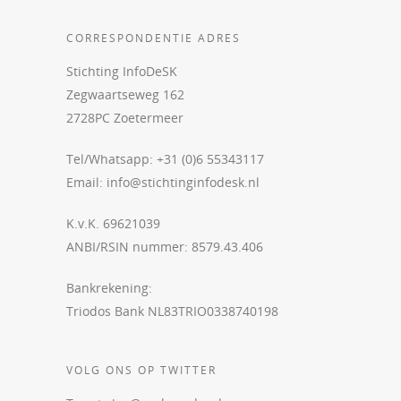
CORRESPONDENTIE ADRES
Stichting InfoDeSK
Zegwaartseweg 162
2728PC Zoetermeer
Tel/Whatsapp: +31 (0)6 55343117
Email:
info@stichtinginfodesk.nl
K.v.K. 69621039
ANBI/RSIN nummer: 8579.43.406
Bankrekening:
Triodos Bank NL83TRIO0338740198
VOLG ONS OP TWITTER